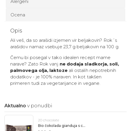
Alergeni
Ocena
Opis
Ali veš, da so arašidi izjemen vir beljakovin? Rok´s
arašidov namaz vsebuje 23,7 g beljakovin na 100 g.
Čemu bi posegal v tako idealen recept mame
narave? Zato Rok vanj
ne dodaja sladkorja, soli,
palmovega olja, laktoze
ali ostalih nepotrebnih
dodatkov - je 100% naraven. In kot takšen
primeren tudi za vegetarijance in vegane.
Aktualno
v ponudbi
20 chocolate
Bio čokolada gianduja s celimi lešniki 20 chocolate