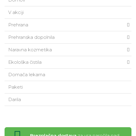
V akciji
Prehrana
Prehranska dopolnila
Naravna kozmetika
Ekološka čistila
Domača lekarna
Paketi
Darila
Brezplačna dostava
za vsa naročila nad