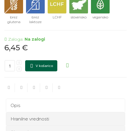
brez
brez
LCHF
slovensko
vegansko
glutena
laktoze
Zaloga:
Na zalogi
6,45 €
V košarico
Opis
Hranilne vrednosti