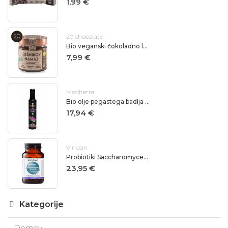
1,99 €
20 chocolate
Bio veganski čokoladno lešnikov namaz 20 chocolate 200g
7,99 €
Mediterra
Bio olje pegastega badlja Mediterra 250ml
17,94 €
Viridan
Probiotiki Saccharomyces Boulardi Viridian
23,95 €
Kategorije
Domov