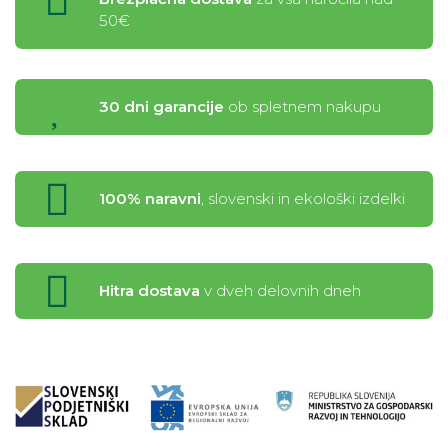
50€
30 dni garancije
ob spletnem nakupu
100% naravni
, slovenski in ekološki izdelki
Hitra dostava
v dveh delovnih dneh